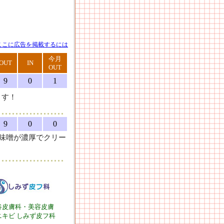
ここに広告を掲載するには
今月
OUT
IN
OUT
9
0
1
ます！
9
0
0
味噌が濃厚でクリー
谷皮膚科・美容皮膚
ニキビ しみず皮フ科