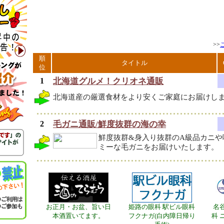
>>
順
タイトル
位
1
北海道グルメ！クリオネ通販
北海道産の厳選食材をより安くご家庭にお届けし
2
毛ガニ通販/鮮度抜群の海の幸
鮮度抜群&身入り抜群のA級品カニや
ミーな毛ガニをお届けいたします。
お正月・お盆、旨い日
姫路の眼科 駅ビル眼科
名
本酒置いてます。
フクナガ(白内障日帰り
科 