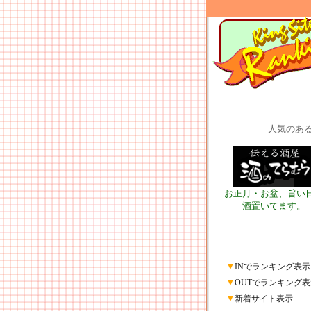
人気のあ
お正月・お盆、旨い
酒置いてます。
▼
INでランキング表示
▼
OUTでランキング表
▼
新着サイト表示