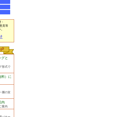
望・
意見等
い。
せ
ングと
グ形式で
無料）に
一層の宣
案内
ご案内
用バナー