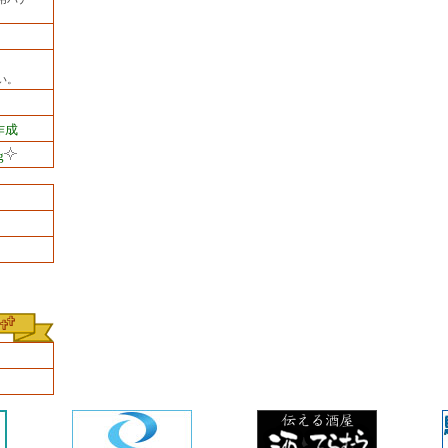
い。
作成
g