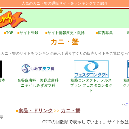
人気のカニ・蟹の通販サイトをランキングでご紹介
■
TOP
■
サイト登録
■
サイト情報変更・削除
■
広告募集
最
カニ・蟹
るカニ・蟹のサイトをランキング表示！選りすぐりの販売サイトをご覧になっ
日本
名谷皮膚科・美容皮膚科
姫路コンタクト、メルス
姫
ニキビ しみず皮フ科
プラン フェスタコンタク
ク
ト
>>
こ
■
食品・ドリンク
>>
カニ・蟹
示
OUTの回数順で表示しています。サイト数は