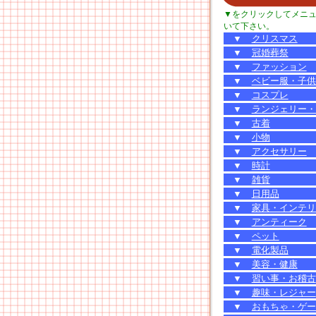
▼をクリックしてメニ
いて下さい。
▼
クリスマス
▼
冠婚葬祭
▼
ファッション
▼
ベビー服・子供
▼
コスプレ
▼
ランジェリー・
▼
古着
▼
小物
▼
アクセサリー
▼
時計
▼
雑貨
▼
日用品
▼
家具・インテリ
▼
アンティーク
▼
ペット
▼
電化製品
▼
美容・健康
▼
習い事・お稽古
▼
趣味・レジャー
▼
おもちゃ・ゲー