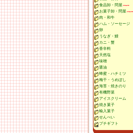
食品卸・問屋
お菓子卸・問屋
肉・和牛
ハム・ソーセージ
卵
うなぎ・鰻
カニ・蟹
香辛料
天然塩
味噌
醤油
蜂蜜・ハチミツ
梅干・うめぼし
海苔・焼きのり
有機野菜
アイスクリーム
焼き菓子
輸入菓子
せんべい
プチギフト