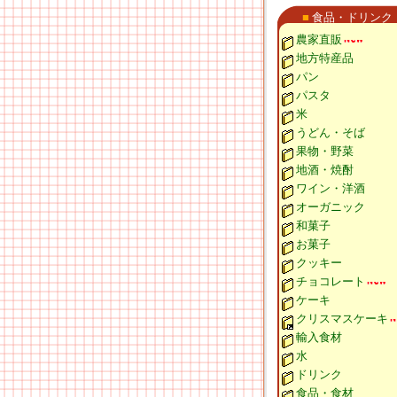
■
食品・ドリンク
農家直販
地方特産品
パン
パスタ
米
うどん・そば
果物・野菜
地酒・焼酎
ワイン・洋酒
オーガニック
和菓子
お菓子
クッキー
チョコレート
ケーキ
クリスマスケーキ
輸入食材
水
ドリンク
食品・食材