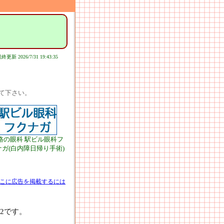
終更新 2026/7/31 19:43:35
て下さい。
路の眼科 駅ビル眼科フ
ナガ(白内障日帰り手術)
こに広告を掲載するには
2です。