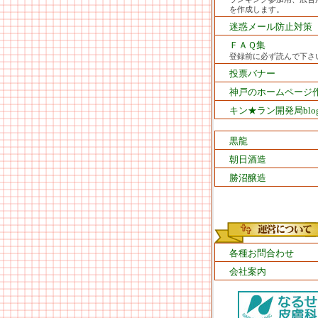
を作成します。
迷惑メール防止対策
ＦＡＱ集
登録前に必ず読んで下さ
投票バナー
神戸のホームページ
キン★ラン開発局blo
黒龍
朝日酒造
勝沼醸造
各種お問合わせ
会社案内