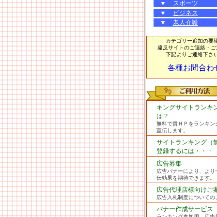
▼
スポーツ
▼
ビジネス
▼
老人介護
カテゴリー追加の要
違反サイトのご連絡・ご
下記よりご連絡下さ
各種お問合わ
キングサイトランキ
は？
無料で貴ＨＰをランキン
宣伝します。
サイトランキング（
登録するには・・・
広告募集
広告バナーにより、より
伝効果を期待できます。
広告代理店様向けご
広告入札制度についての
バナー作成サービス
ランキング参加用、広告