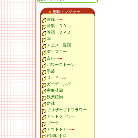
■
趣味・レジャー
古銭
音楽・ＣＤ
映画・ＤＶＤ
本
アニメ・漫画
ディズニー
占い
パワーストーン
手芸
ＤＩＹ
ガーデニング
家庭菜園
観葉植物
盆栽
プリザーブドフラワー
アートフラワー
ブーケ
アウトドア
昭和レトロ