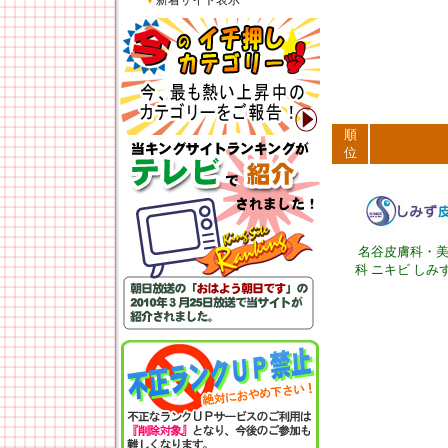
▼
新着サイト表示
順
位
名谷皮膚科・
科 ニキビ しみ