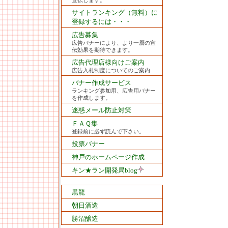
宣伝します。
サイトランキング（無料）に
登録するには・・・
広告募集
広告バナーにより、より一層の宣
伝効果を期待できます。
広告代理店様向けご案内
広告入札制度についてのご案内
バナー作成サービス
ランキング参加用、広告用バナー
を作成します。
迷惑メール防止対策
ＦＡＱ集
登録前に必ず読んで下さい。
投票バナー
神戸のホームページ作成
キン★ラン開発局blog
黒龍
朝日酒造
勝沼醸造