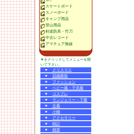
スケートボード
スノーボード
キャンプ用品
登山用品
剣道防具・竹刀
中古レコード
アマチュア無線
▼をクリックしてメニューを開
いて下さい。
▼
クリスマス
▼
冠婚葬祭
▼
ファッション
▼
ベビー服・子供服
▼
コスプレ
▼
ランジェリー・下着
▼
古着
▼
小物
▼
アクセサリー
▼
時計
▼
雑貨