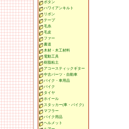
ボタン
ハワイアンキルト
リボン
テープ
毛糸
毛皮
ファー
書道
木材・木工材料
電動工具
樹脂粘土
アコースティックギター
中古パーツ・自動車
バイク・車用品
バイク
タイヤ
ホイール
スタッカー(車・バイク)
マフラー
バイク用品
ヘルメット
ルアー