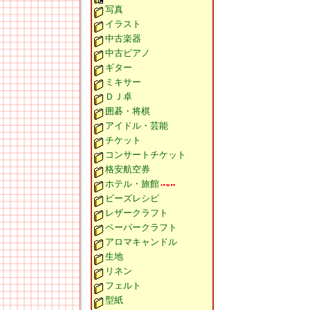
写真
イラスト
中古楽器
中古ピアノ
ギター
ミキサー
ＤＪ卓
囲碁・将棋
アイドル・芸能
チケット
コンサートチケット
格安航空券
ホテル・旅館
ビーズレシピ
レザークラフト
ペーパークラフト
アロマキャンドル
生地
リネン
フェルト
型紙