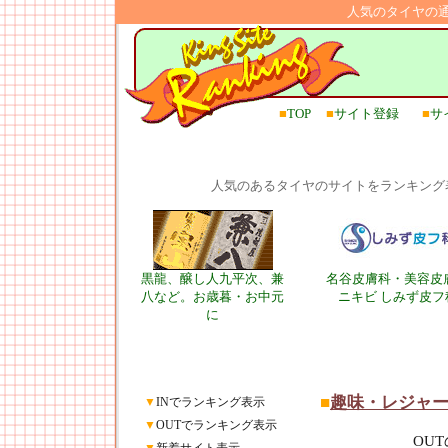
人気のタイヤの
■
TOP
■
サイト登録
■
サ
人気のあるタイヤのサイトをランキング
黒龍、醸し人九平次、兼
名谷皮膚科・美容皮
八など。お歳暮・お中元
ニキビ しみず皮フ
に
■
趣味・レジャ
▼
INでランキング表示
▼
OUTでランキング表示
OU