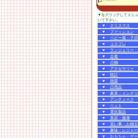
▼をクリックしてメニ
いて下さい。
▼
クリスマス
▼
ファッション
▼
ベビー服・子供
▼
コスプレ
▼
ランジェリー・
▼
古着
▼
小物
▼
アクセサリー
▼
時計
▼
雑貨
▼
日用品
▼
家具・インテリ
▼
アンティーク
▼
ペット
▼
電化製品
▼
美容・健康
▼
習い事・お稽古
▼
趣味・レジャー
▼
おもちゃ・ゲー