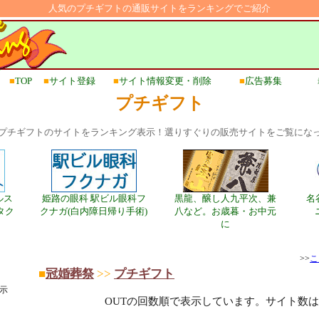
人気のプチギフトの通販サイトをランキングでご紹介
■
TOP
■
サイト登録
■
サイト情報変更・削除
■
広告募集
プチギフト
プチギフトのサイトをランキング表示！選りすぐりの販売サイトをご覧にな
ルス
姫路の眼科 駅ビル眼科フ
黒龍、醸し人九平次、兼
名
タク
クナガ(白内障日帰り手術)
八など。お歳暮・お中元
に
>>
こ
■
冠婚葬祭
>>
プチギフト
示
OUTの回数順で表示しています。サイト数は