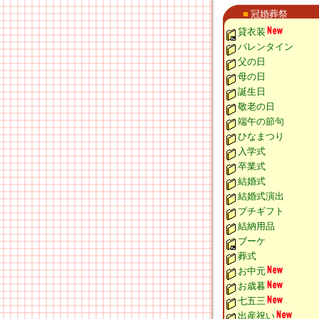
■
冠婚葬祭
貸衣装
バレンタイン
父の日
母の日
誕生日
敬老の日
端午の節句
ひなまつり
入学式
卒業式
結婚式
結婚式演出
プチギフト
結納用品
ブーケ
葬式
お中元
お歳暮
七五三
出産祝い