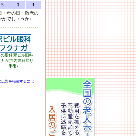
5
0
1
日・母の日・敬老の
かがでしょうか♪
路の眼科 駅ビル眼科
ナガ(白内障日帰り
手術)
に広告を掲載するには