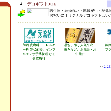
4
デコギフトJOE
誕生日・結婚祝い・就職祝い・記念
お祝いにオリジナルデコギフトはい
加西 皮膚科・アレルギ
黒龍、醸し人九平次、
姫
ー科 帯状疱疹、インフ
兼八など。お歳暮・お
フク
ルエンザ予防接種 なる
中元に
せ皮膚科
>>
ここ