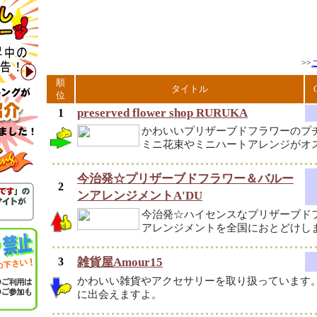
>>
順
タイトル
位
preserved flower shop RURUKA
1
かわいいプリザーブドフラワーのプ
ミニ花束やミニハートアレンジがオ
今治発☆プリザーブドフラワー＆バルー
2
ンアレンジメントA'DU
今治発☆ハイセンスなプリザーブド
アレンジメントを全国におとどけし
3
雑貨屋Amour15
かわいい雑貨やアクセサリーを取り扱っています
に出会えますよ。