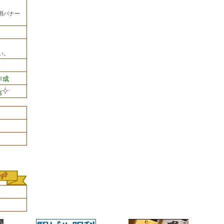
用バナー
い。
作成
g