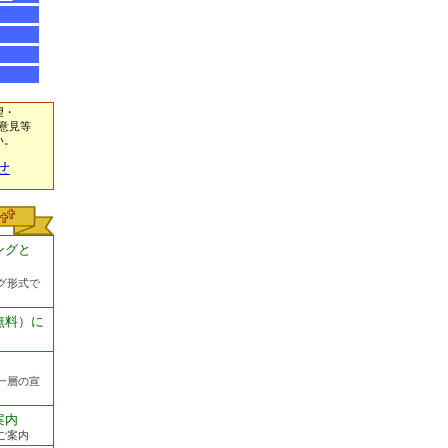
望・
意見等
い。
せ
ングと
グ形式で
無料）に
一層の宣
案内
ご案内