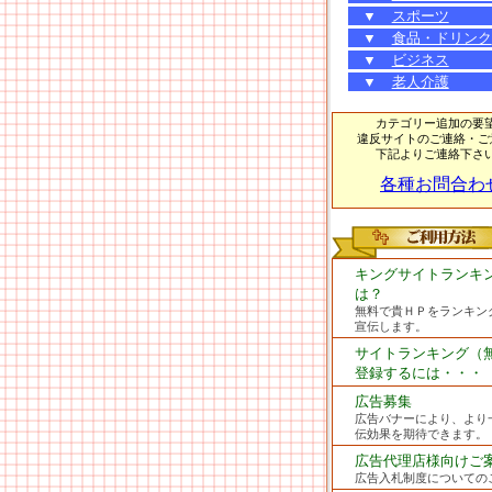
▼
スポーツ
▼
食品・ドリンク
▼
ビジネス
▼
老人介護
カテゴリー追加の要
違反サイトのご連絡・ご
下記よりご連絡下さ
各種お問合わ
キングサイトランキ
は？
無料で貴ＨＰをランキン
宣伝します。
サイトランキング（
登録するには・・・
広告募集
広告バナーにより、より
伝効果を期待できます。
広告代理店様向けご
広告入札制度についての