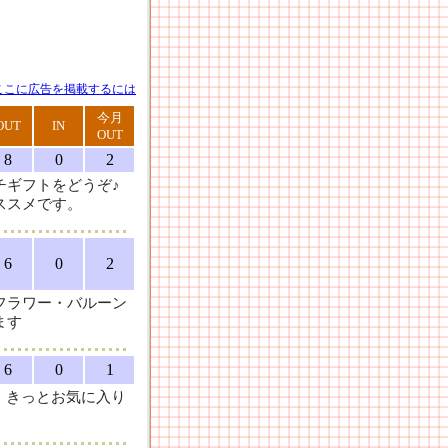
ここに広告を掲載するには
今月
OUT
IN
OUT
8
0
2
チギフトをどうぞ♪
ススメです。
6
0
2
フラワー・バルーン
ます
6
0
1
。きっとお気に入り