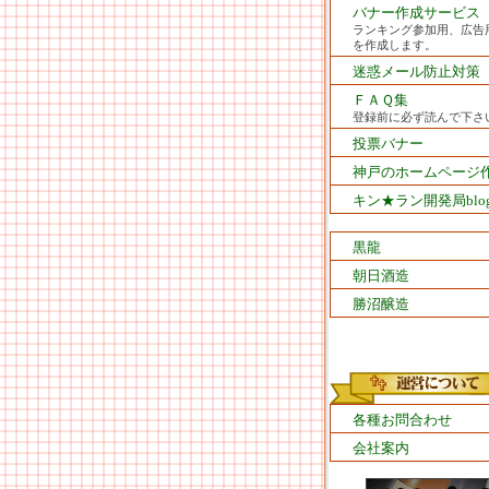
バナー作成サービス
ランキング参加用、広告
を作成します。
迷惑メール防止対策
ＦＡＱ集
登録前に必ず読んで下さ
投票バナー
神戸のホームページ
キン★ラン開発局blo
黒龍
朝日酒造
勝沼醸造
各種お問合わせ
会社案内