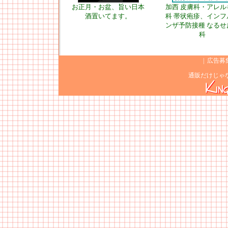
お正月・お盆、旨い日本
加西 皮膚科・アレル
酒置いてます。
科 帯状疱疹、インフ
ンザ予防接種 なるせ
科
|
広告募
通販だけじゃ