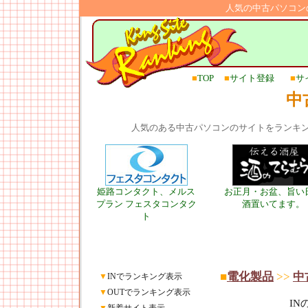
人気の中古パソコン
■
TOP
■
サイト登録
■
サ
中
人気のある中古パソコンのサイトをランキ
姫路コンタクト、メルス
お正月・お盆、旨い
プラン フェスタコンタク
酒置いてます。
ト
■
電化製品
>>
中
▼
INでランキング表示
▼
OUTでランキング表示
I