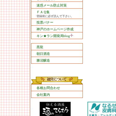
迷惑メール防止対策
ＦＡＱ集
登録前に必ず読んで下さい。
投票バナー
神戸のホームページ作成
キン★ラン開発局blog
黒龍
朝日酒造
勝沼醸造
各種お問合わせ
会社案内