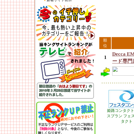
▼
新着サイト表示
順
位
Decca
1
ード専門
姫路コンタク
スプラン フェ
タクト