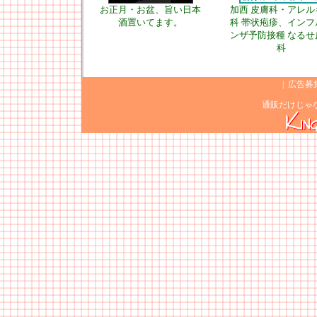
お正月・お盆、旨い日本
加西 皮膚科・アレル
酒置いてます。
科 帯状疱疹、インフ
ンザ予防接種 なるせ
科
|
広告募
通販だけじゃ