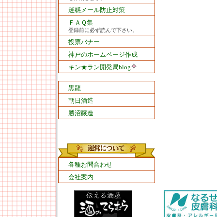
迷惑メール防止対策
ＦＡＱ集
登録前に必ず読んで下さい。
投票バナー
神戸のホームページ作成
キン★ラン開発局blog
黒龍
朝日酒造
勝沼醸造
各種お問合わせ
会社案内