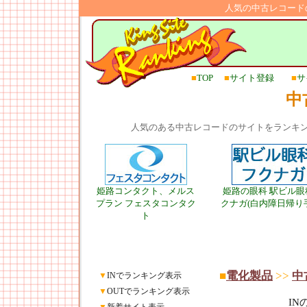
人気の中古レコード
■
TOP
■
サイト登録
■
サ
中
人気のある中古レコードのサイトをランキ
姫路コンタクト、メルス
姫路の眼科 駅ビル眼
プラン フェスタコンタク
クナガ(白内障日帰り
ト
■
電化製品
>>
中
▼
INでランキング表示
▼
OUTでランキング表示
I