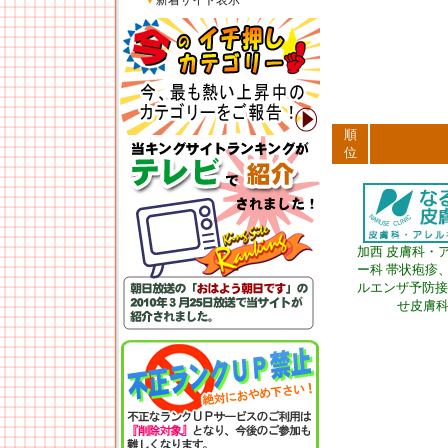
▼
新着サイト表示
順
位
加西 皮膚科・
ー科 帯状疱疹
ルエンザ予防接
せ皮膚