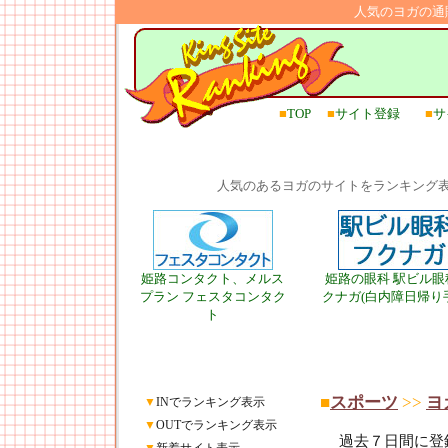
人気のヨガの通
■
TOP
■
サイト登録
■
サ
人気のあるヨガのサイトをランキング
姫路コンタクト、メルス
姫路の眼科 駅ビル眼
プラン フェスタコンタク
クナガ(白内障日帰り
ト
■
スポーツ
>>
ヨ
▼
INでランキング表示
▼
OUTでランキング表示
過去７日間に登