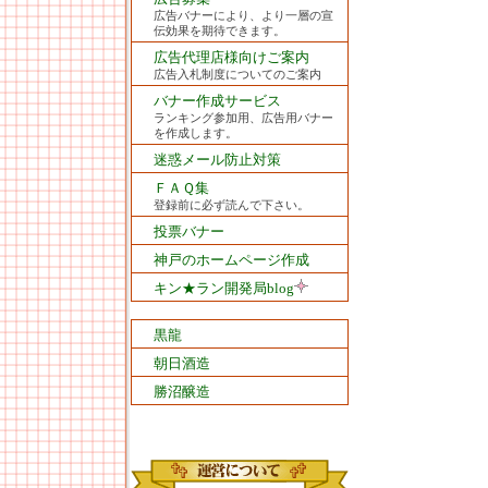
広告バナーにより、より一層の宣
伝効果を期待できます。
広告代理店様向けご案内
広告入札制度についてのご案内
バナー作成サービス
ランキング参加用、広告用バナー
を作成します。
迷惑メール防止対策
ＦＡＱ集
登録前に必ず読んで下さい。
投票バナー
神戸のホームページ作成
キン★ラン開発局blog
黒龍
朝日酒造
勝沼醸造