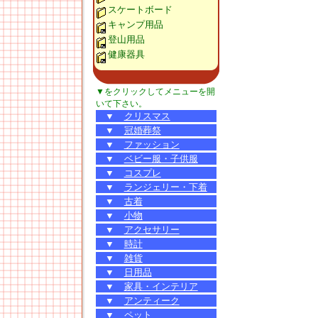
スケートボード
キャンプ用品
登山用品
健康器具
▼をクリックしてメニューを開
いて下さい。
▼
クリスマス
▼
冠婚葬祭
▼
ファッション
▼
ベビー服・子供服
▼
コスプレ
▼
ランジェリー・下着
▼
古着
▼
小物
▼
アクセサリー
▼
時計
▼
雑貨
▼
日用品
▼
家具・インテリア
▼
アンティーク
▼
ペット