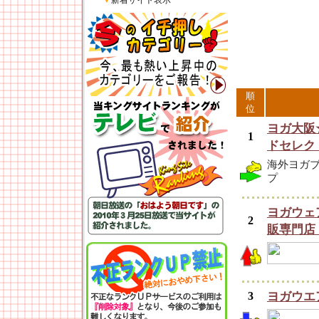
▼
新着サイト表示
順
位
ヨガ大阪★
1
ドセレク
海外ヨガ
プ
ヨガウェ
2
販専門
3
ヨガウエ