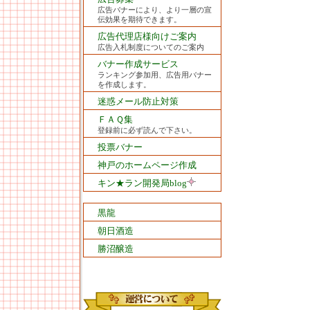
広告バナーにより、より一層の宣
伝効果を期待できます。
広告代理店様向けご案内
広告入札制度についてのご案内
バナー作成サービス
ランキング参加用、広告用バナー
を作成します。
迷惑メール防止対策
ＦＡＱ集
登録前に必ず読んで下さい。
投票バナー
神戸のホームページ作成
キン★ラン開発局blog
黒龍
朝日酒造
勝沼醸造