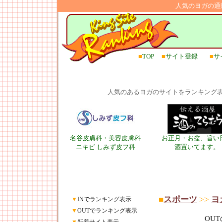
人気のヨガの通
■
TOP
■
サイト登録
■
サ
人気のあるヨガのサイトをランキング
名谷皮膚科・美容皮膚科
お正月・お盆、旨い
ニキビ しみず皮フ科
酒置いてます。
■
スポーツ
>>
ヨ
▼
INでランキング表示
▼
OUTでランキング表示
OU