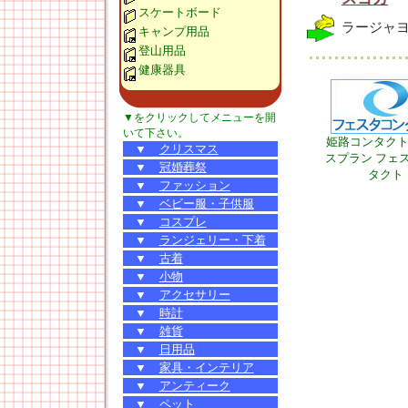
スケートボード
ラージャ
キャンプ用品
登山用品
健康器具
▼をクリックしてメニューを開
いて下さい。
姫路コンタク
▼
クリスマス
スプラン フェ
▼
冠婚葬祭
タクト
▼
ファッション
▼
ベビー服・子供服
▼
コスプレ
▼
ランジェリー・下着
▼
古着
▼
小物
▼
アクセサリー
▼
時計
▼
雑貨
▼
日用品
▼
家具・インテリア
▼
アンティーク
▼
ペット