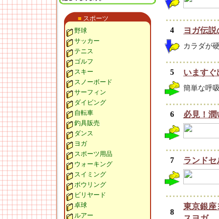
■
スポーツ
4
ヨガ伝説
野球
サッカー
カラダが
テニス
ゴルフ
スキー
5
いますぐ
スノーボード
簡単な呼
サーフィン
ダイビング
自転車
6
必見！潤い
釣具販売
ダンス
ヨガ
スポーツ用品
7
ランドセ
ウォーキング
スイミング
ボウリング
ビリヤード
卓球
東京銀座
8
ルアー
スヨガ